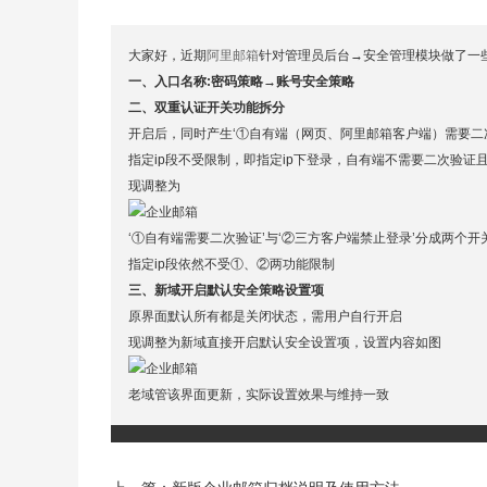
大家好，近期
阿里邮箱
针对管理员后台→安全管理模块做了一
一、入口名称:密码策略→账号安全策略
二、双重认证开关功能拆分
开启后，同时产生‘①自有端（网页、阿里邮箱客户端）需要二次
指定ip段不受限制，即指定ip下登录，自有端不需要二次验证
现调整为
‘①自有端需要二次验证’与‘②三方客户端禁止登录’分成两个
指定ip段依然不受①、②两功能限制
三、新域开启默认安全策略设置项
原界面默认所有都是关闭状态，需用户自行开启
现调整为新域直接开启默认安全设置项，设置内容如图
老域管该界面更新，实际设置效果与维持一致